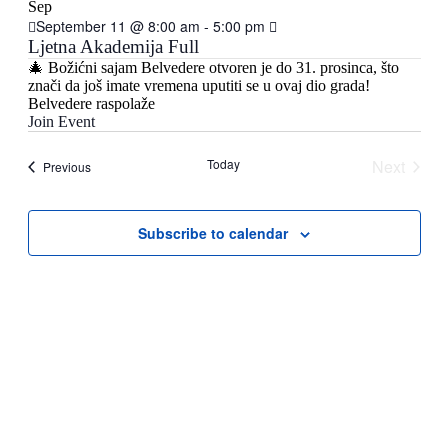
Views
Sep
September 11 @ 8:00 am
-
5:00 pm
Navigati
Ljetna Akademija Full
🎄 Božićni sajam Belvedere otvoren je do 31. prosinca, što
znači da još imate vremena uputiti se u ovaj dio grada!
Belvedere raspolaže
Join Event
Today
Next
Events
Previous
Events
Subscribe to calendar