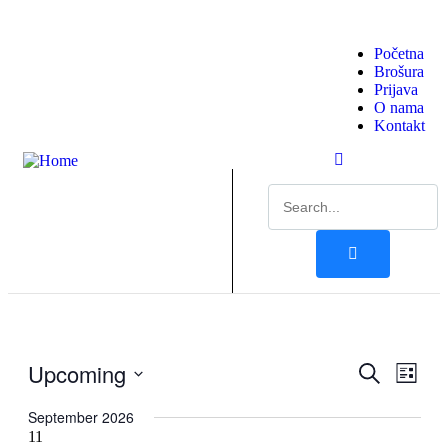
Početna
Brošura
Prijava
O nama
Kontakt
Upcoming
Events
Even
Search
List
View
Search
Select
Navig
date.
September 2026
and
11